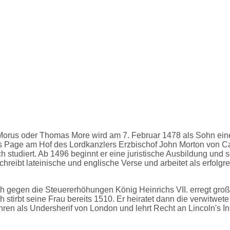
rus oder Thomas More wird am 7. Februar 1478 als Sohn eines 
als Page am Hof des Lordkanzlers Erzbischof John Morton von Ca
 studiert. Ab 1496 beginnt er eine juristische Ausbildung und
 schreibt lateinische und englische Verse und arbeitet als erfol
h gegen die Steuererhöhungen König Heinrichs VII. erregt groß
stirbt seine Frau bereits 1510. Er heiratet dann die verwitwete 
hren als Undersherif von London und lehrt Recht an Lincoln's In