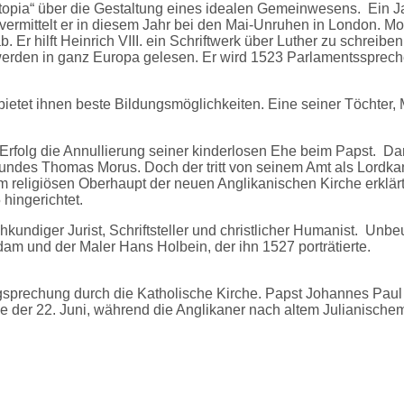
Utopia“ über die Gestaltung eines idealen Gemeinwesens. Ein Ja
rmittelt er in diesem Jahr bei den Mai-Unruhen in London. Mor
. Er hilft Heinrich VIII. ein Schriftwerk über Luther zu schreib
werden in ganz Europa gelesen. Er wird 1523 Parlamentsspreche
etet ihnen beste Bildungsmöglichkeiten. Eine seiner Töchter, M
rfolg die Annullierung seiner kinderlosen Ehe beim Papst. Darau
reundes Thomas Morus. Doch der tritt von seinem Amt als Lordk
m religiösen Oberhaupt der neuen Anglikanischen Kirche erklärt.
hingerichtet.
undiger Jurist, Schriftsteller und christlicher Humanist. Unb
am und der Maler Hans Holbein, der ihn 1527 porträtierte.
gsprechung durch die Katholische Kirche. Papst Johannes Paul 
che der 22. Juni, während die Anglikaner nach altem Julianische