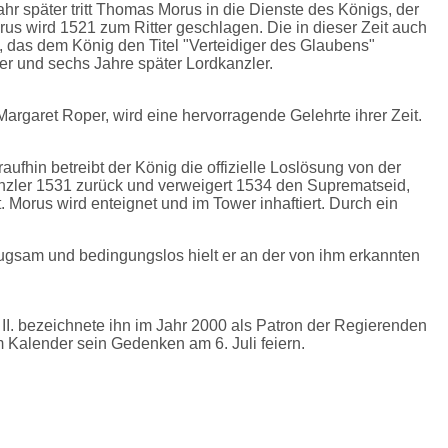
hr später tritt Thomas Morus in die Dienste des Königs, der
us wird 1521 zum Ritter geschlagen. Die in dieser Zeit auch
en, das dem König den Titel "Verteidiger des Glaubens"
r und sechs Jahre später Lordkanzler.
argaret Roper, wird eine hervorragende Gelehrte ihrer Zeit.
fhin betreibt der König die offizielle Loslösung von der
anzler 1531 zurück und verweigert 1534 den Suprematseid,
 Morus wird enteignet und im Tower inhaftiert. Durch ein
eugsam und bedingungslos hielt er an der von ihm erkannten
II. bezeichnete ihn im Jahr 2000 als Patron der Regierenden
m Kalender sein Gedenken am 6. Juli feiern.