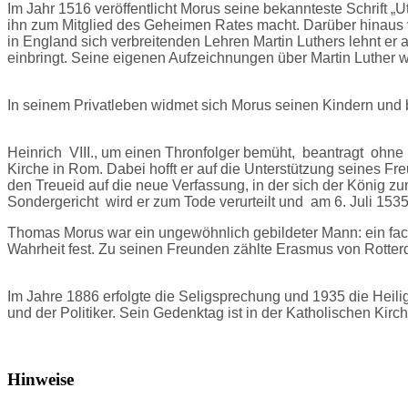
Im Jahr 1516 veröffentlicht Morus seine bekannteste Schrift „
ihn zum Mitglied des Geheimen Rates macht. Darüber hinaus ve
in England sich verbreitenden Lehren Martin Luthers lehnt er ab
einbringt. Seine eigenen Aufzeichnungen über Martin Luther 
In seinem Privatleben widmet sich Morus seinen Kindern und bi
Heinrich VIII., um einen Thronfolger bemüht, beantragt ohne E
Kirche in Rom. Dabei hofft er auf die Unterstützung seines F
den Treueid auf die neue Verfassung, in der sich der König zu
Sondergericht wird er zum Tode verurteilt und am 6. Juli 1535 
Thomas Morus war ein ungewöhnlich gebildeter Mann: ein fachk
Wahrheit fest. Zu seinen Freunden zählte Erasmus von Rotterd
Im Jahre 1886 erfolgte die Seligsprechung und 1935 die Heili
und der Politiker. Sein Gedenktag ist in der Katholischen Kir
Hinweise