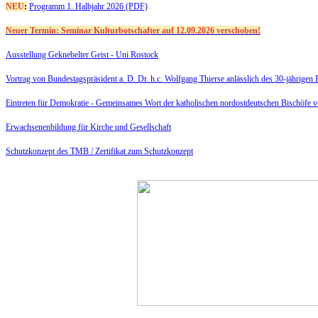
NEU
:
Programm 1. Halbjahr 2026 (PDF)
Neuer Termin: Seminar Kulturbotschafter auf 12.09.2026 verschoben!
Ausstellung Geknebelter Geist - Uni Rostock
Vortrag von Bundestagspräsident a. D. Dr. h.c. Wolfgang Thierse anlässlich des 30-jährige
Eintreten für Demokratie -
Gemeinsames Wort der katholischen nordostdeutschen Bischöfe 
Erwachsenenbildung für Kirche und Gesellschaft
Schutzkonzept des TMB /
Zertifikat zum Schutzkonzept