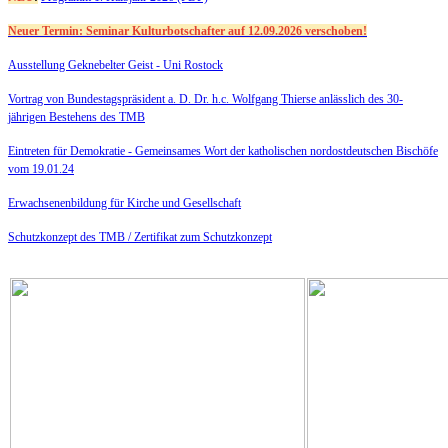
Neuer Termin: Seminar Kulturbotschafter auf 12.09.2026 verschoben!
Ausstellung Geknebelter Geist - Uni Rostock
Vortrag von Bundestagspräsident a. D. Dr. h.c. Wolfgang Thierse anlässlich des 30-
jährigen Bestehens des TMB
Eintreten für Demokratie -
Gemeinsames Wort der katholischen nordostdeutschen Bischöfe
vom 19.01.24
Erwachsenenbildung für Kirche und Gesellschaft
Schutzkonzept des TMB /
Zertifikat zum Schutzkonzept