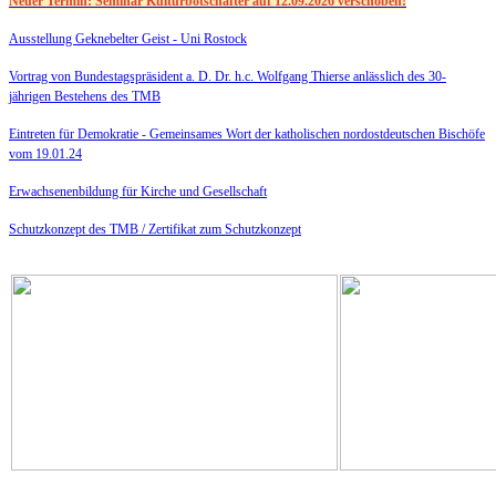
Neuer Termin: Seminar Kulturbotschafter auf 12.09.2026 verschoben!
Ausstellung Geknebelter Geist - Uni Rostock
Vortrag von Bundestagspräsident a. D. Dr. h.c. Wolfgang Thierse anlässlich des 30-
jährigen Bestehens des TMB
Eintreten für Demokratie -
Gemeinsames Wort der katholischen nordostdeutschen Bischöfe
vom 19.01.24
Erwachsenenbildung für Kirche und Gesellschaft
Schutzkonzept des TMB /
Zertifikat zum Schutzkonzept