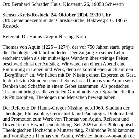
Ort: Bernhard-Schräder-Haus, Klosterstr. 26, 19053 Schwerin
Stensen-Kreis-
Rostock, 24. Oktober 2024, 19.30 Uhr
Ort: Gemeindezentrum der Christuskirche, Häktweg 4-6, 18057
Rostock
Referent: Dr. Hanns-Gregor Nissing, Köln
Thomas von Aquin (1225 – 1274), der vor 750 Jahren starb, prägte
die Theologie seit Jahr-hunderten. Der Zugang zu seiner Lehre
erscheint vielen als ein mühseliges Wandern über steinige Felsen,
beschwerlich ist der Aufstieg. Wir wagen an einem Abend eine
Einführung in Leben und Werk, denn es kommt eben auch auf den
„Bergführer“ an. Wir haben mit Dr. Nissing einen Experten zu Gast.
In den letzten Stunden seines Lebens fasst Thomas von Aquin sein
Denken und Schaffen in einem Gebet zusammen. Als poetisches
Testament bringt es die zentralen Grundmotive zur Sprache, die ihn
als Philosophen, Theologen und Menschen bewegt haben.
Der Referent: Dr. Hanns-Gregor Nissing, geb.1969, Studium der
Theologie, Philosophie, Germanistik und Pädagogik. Diplomarbeit
und Promotion zum Werk von Thomas von Aquin. Referent und
Dozent in der Erwachsenenbildung. Seit 2020 an der Philosophisch-
Theologischen Hochschule Münster tätig. Zahlreiche Publikationen
und Vorträge zu Thomas von Aquin, Website: thomas-von-aquin.de