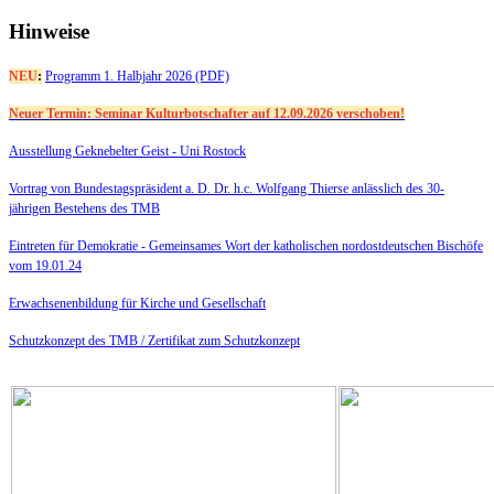
Hinweise
NEU
:
Programm 1. Halbjahr 2026 (PDF)
Neuer Termin: Seminar Kulturbotschafter auf 12.09.2026 verschoben!
Ausstellung Geknebelter Geist - Uni Rostock
Vortrag von Bundestagspräsident a. D. Dr. h.c. Wolfgang Thierse anlässlich des 30-
jährigen Bestehens des TMB
Eintreten für Demokratie -
Gemeinsames Wort der katholischen nordostdeutschen Bischöfe
vom 19.01.24
Erwachsenenbildung für Kirche und Gesellschaft
Schutzkonzept des TMB /
Zertifikat zum Schutzkonzept