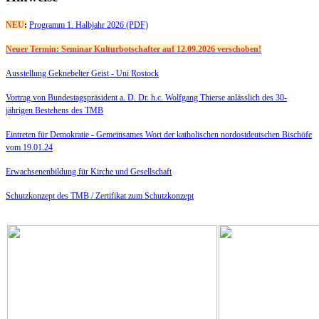
NEU
:
Programm 1. Halbjahr 2026 (PDF)
Neuer Termin: Seminar Kulturbotschafter auf 12.09.2026 verschoben!
Ausstellung Geknebelter Geist - Uni Rostock
Vortrag von Bundestagspräsident a. D. Dr. h.c. Wolfgang Thierse anlässlich des 30-
jährigen Bestehens des TMB
Eintreten für Demokratie -
Gemeinsames Wort der katholischen nordostdeutschen Bischöfe
vom 19.01.24
Erwachsenenbildung für Kirche und Gesellschaft
Schutzkonzept des TMB /
Zertifikat zum Schutzkonzept