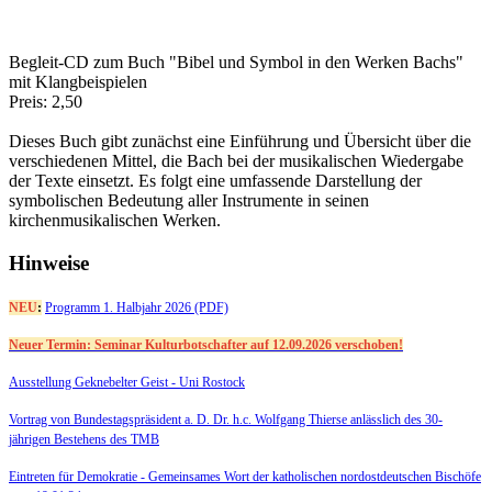
Begleit-CD zum Buch "Bibel und Symbol in den Werken Bachs"
mit Klangbeispielen
Preis: 2,50
Dieses Buch gibt zunächst eine Einführung und Übersicht über die
verschiedenen Mittel, die Bach bei der musikalischen Wiedergabe
der Texte einsetzt. Es folgt eine umfassende Darstellung der
symbolischen Bedeutung aller Instrumente in seinen
kirchenmusikalischen Werken.
Hinweise
NEU
:
Programm 1. Halbjahr 2026 (PDF)
Neuer Termin: Seminar Kulturbotschafter auf 12.09.2026 verschoben!
Ausstellung Geknebelter Geist - Uni Rostock
Vortrag von Bundestagspräsident a. D. Dr. h.c. Wolfgang Thierse anlässlich des 30-
jährigen Bestehens des TMB
Eintreten für Demokratie -
Gemeinsames Wort der katholischen nordostdeutschen Bischöfe