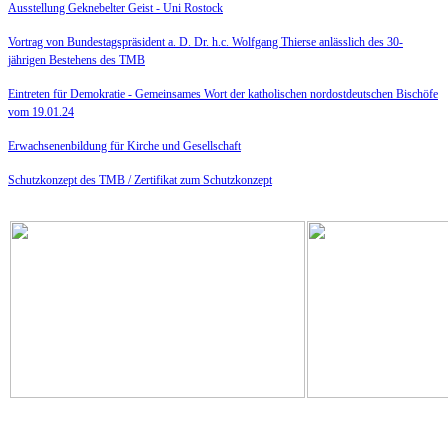
Ausstellung Geknebelter Geist - Uni Rostock
Vortrag von Bundestagspräsident a. D. Dr. h.c. Wolfgang Thierse anlässlich des 30-
jährigen Bestehens des TMB
Eintreten für Demokratie -
Gemeinsames Wort der katholischen nordostdeutschen Bischöfe
vom 19.01.24
Erwachsenenbildung für Kirche und Gesellschaft
Schutzkonzept des TMB /
Zertifikat zum Schutzkonzept