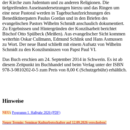
der Kirche zum Judentum und zu anderen Religionen. Die
tiefgreifenden Auseinandersetzungen hierzu und das Ringen um
eine neue Pastoral werden in Tagebuchaufzeichnungen des
Benediktinerpaters Paulus Gordan und in den Briefen des
evangelischen Pastors Wilhelm Schmidt anschaulich dokumentiert.
Zu Ergebnissen und Hintergründen der Konzilsarbeit berichtet
Bischof Otto Spülbeck (Meißen). Aus evangelischer Sicht kommen
weiterhin Oskar Cullmann, Edmund Schlink und Hans Asmussen
zu Wort. Der neue Band schließt mit einem Aufsatz von Wilhelm
Schmidt zu den Konzilsmünzen von Papst Paul VI.
Das Buch erschien am 24. September 2014 in Schwerin. Es ist ab
diesem Zeitpunkt im Buchhandel und beim Verlag unter der ISBN
978-3-9810202-0-5 zum Preis von 8,00 € (Schutzgebühr) erhältlich.
Hinweise
NEU
:
Programm 1. Halbjahr 2026 (PDF)
Neuer Termin: Seminar Kulturbotschafter auf 12.09.2026 verschoben!