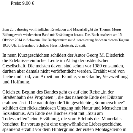
Preis: 9,00 €
Zum 25. Jahrestag von friedlicher Revolution und Mauerfall gibt das Thomas-Morus-
Bildungswerk wieder einen Band mit Erzählungen heraus. Das Buch erscheint am 15.
Oktober 2014 in Schwerin. Die Buchpremiere mit Autorenlesung findet an diesem Tag um
19.30 Uhr im Bernhard-Schräder-Haus, Klosterstr. 26 statt.
In neun Kurzgeschichten schildert der Autor Georg M. Diederich
die Erlebnisse einfacher Leute im Alltag der ostdeutschen
Gesellschaft. Die meisten davon sind schon vor 1989 entstanden,
durften aber damals nicht veröffentlicht werden. Erzählt wird von
Liebe und Tod, von Arbeit und Familie, von Glaube, Verzweiflung
und Hoffnung.
Gleich zu Beginn des Bandes geht es auf eine Reise „in der
Straßenbahn des Propheten", die das nahende Ende der Diktatur
erahnen lässt. Die nachfolgende Titelgeschichte „Sommerschnee"
schildert den rücksichtslosen Umgang mit Natur und Menschen im
Sozialismus. Am Ende des Buches steht mit „Stau am
Todesstreifen" eine Erzählung, die vom Erlebnis des Mauerfalls
berichtet. Ihr voraus geht eine ungewöhnliche Liebesgeschichte,
spannend erzählt vor dem Hintergrund der ersten Montagsdemo in