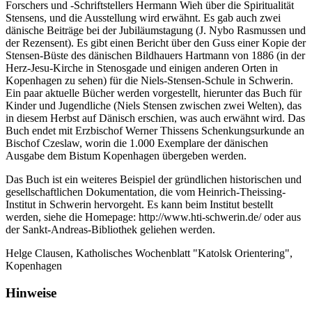
Forschers und -Schriftstellers Hermann Wieh über die Spiritualität
Stensens, und die Ausstellung wird erwähnt. Es gab auch zwei
dänische Beiträge bei der Jubiläumstagung (J. Nybo Rasmussen und
der Rezensent). Es gibt einen Bericht über den Guss einer Kopie der
Stensen-Büste des dänischen Bildhauers Hartmann von 1886 (in der
Herz-Jesu-Kirche in Stenosgade und einigen anderen Orten in
Kopenhagen zu sehen) für die Niels-Stensen-Schule in Schwerin.
Ein paar aktuelle Bücher werden vorgestellt, hierunter das Buch für
Kinder und Jugendliche (Niels Stensen zwischen zwei Welten), das
in diesem Herbst auf Dänisch erschien, was auch erwähnt wird. Das
Buch endet mit Erzbischof Werner Thissens Schenkungsurkunde an
Bischof Czeslaw, worin die 1.000 Exemplare der dänischen
Ausgabe dem Bistum Kopenhagen übergeben werden.
Das Buch ist ein weiteres Beispiel der gründlichen historischen und
gesellschaftlichen Dokumentation, die vom Heinrich-Theissing-
Institut in Schwerin hervorgeht. Es kann beim Institut bestellt
werden, siehe die Homepage: http://www.hti-schwerin.de/ oder aus
der Sankt-Andreas-Bibliothek geliehen werden.
Helge Clausen, Katholisches Wochenblatt "Katolsk Orientering",
Kopenhagen
Hinweise