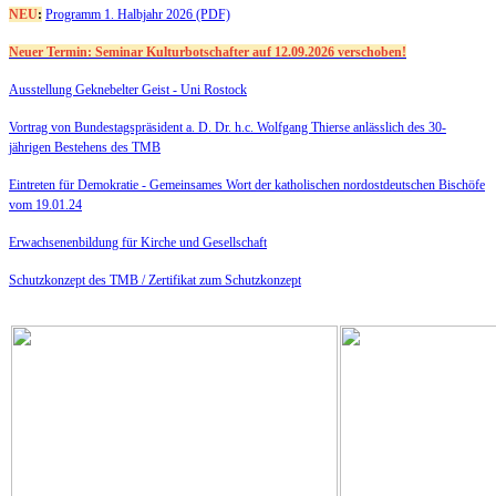
NEU
:
Programm 1. Halbjahr 2026 (PDF)
Neuer Termin: Seminar Kulturbotschafter auf 12.09.2026 verschoben!
Ausstellung Geknebelter Geist - Uni Rostock
Vortrag von Bundestagspräsident a. D. Dr. h.c. Wolfgang Thierse anlässlich des 30-
jährigen Bestehens des TMB
Eintreten für Demokratie -
Gemeinsames Wort der katholischen nordostdeutschen Bischöfe
vom 19.01.24
Erwachsenenbildung für Kirche und Gesellschaft
Schutzkonzept des TMB /
Zertifikat zum Schutzkonzept