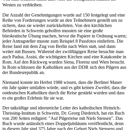
Westen zu verbleiben.
Die Anzahl der Genehmigungen wurde auf 150 festgelegt und eine
Reihe von Forderungen wurde an den Teilnehmern gestellt um zu
sichern, dass sie wieder zurückkehrten. Von den kirchlichen
Behörden in Schwerin geholfen mussten sie eine große
bürokratische Übung machen, bevor die Papiere in Ordnung waren;
jeder Antragsteller musste zum Beispiel 8 Passfotos einliefern. Die
Reise fand mit dem Zug von Berlin nach Wien statt, und dann
weiter mit Bussen. Während der zwölftägigen Reise besuchte man
auch Padua, Assisi, die wichtigsten Kirchen und eine Katakombe in
Rom. Auf den Rückweg wurden Siena, Florenz und Wien besucht.
In Rom schlossen die Katholiken aus der DDR sich den Pilgern aus
der Bundesrepublik an.
Niemand konnte im Herbst 1988 wissen, dass die Berliner Mauer
ein Jahr später umfallen würde, und es gibt keinen Zweifel, dass die
ostdeutschen Katholiken durch die Reise gestärkt wurden und dass
es ein großes Erlebnis für sie war.
Der tatkräftige und ideenreiche Leiter des katholischen Heinrich-
Theissing-Instituts in Schwerin, Dr. Georg Diederich, hat ein Buch
von 200 Seiten redigiert: "Auf Pilgerreise mit Niels Stensen". Das
Buch wurde anlässlich eines Doppeljubiläums veröffentlicht, denn
in diesem Jahr sind 375 Jahre nach der Geburt Niels Stensens und