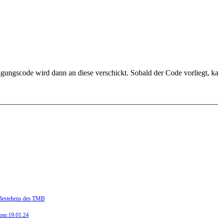
igungscode wird dann an diese verschickt. Sobald der Code vorliegt, k
n Bestehens des TMB
vom 19.01.24