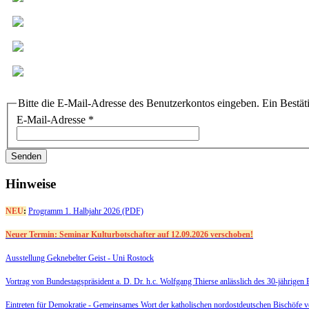
Bitte die E-Mail-Adresse des Benutzerkontos eingeben. Ein Bestät
E-Mail-Adresse
*
Senden
Hinweise
NEU
:
Programm 1. Halbjahr 2026 (PDF)
Neuer Termin: Seminar Kulturbotschafter auf 12.09.2026 verschoben!
Ausstellung Geknebelter Geist - Uni Rostock
Vortrag von Bundestagspräsident a. D. Dr. h.c. Wolfgang Thierse anlässlich des 30-jährige
Eintreten für Demokratie -
Gemeinsames Wort der katholischen nordostdeutschen Bischöfe 