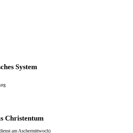
sches System
urg
das Christentum
dienst am Aschermittwoch)