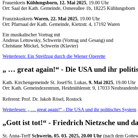
Frauenkreis
Kühlungsborn, 12. Mai 2025
, 19.00 Uhr
Ort: Saal der Kath. Gemeinde, Ostseeallee 1b, 18225 Kühlungsborn
Franziskuskreis
Waren, 22. Mai 2025
, 19.00 Uhr
Ort: Pfarrsaal der Kath. Gemeinde, Kietzstr. 4, 17192 Waren
Ein musikalischer Vortrag mit
Andreas Lettowsky, Schwerin (Vortrag und Gesang) und
Christiane Möckel, Schwerin (Klavier)
Weiterlesen: Ein Streifzug durch die Wiener Operette
„ … great again!“ - Die USA und ihr politi
Kath. Kirchengemeinde St. Josef/St. Lukas,
9. Mai 2025
, 19.00 Uhr
Ort: Kath. Gemeindezentrum, Heidmühlenstr. 9, 17033 Neubrandenb
Referent: Prof. Dr. Jakob Rösel, Rostock
Weiterlesen: „ … great again!“ - Die USA und ihr politisches System
„Gott ist tot!“ - Friedrich Nietzsche und 
St. Anna-Treff
Schwerin, 05. 03. 2025, 20.00 Uhr
(nach dem Gottes