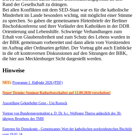
Rand der Gesellschaft zu drängen.
Bei allen Konflikten mit dem SED-Staat war es für die katholische
Minderheit im Lande besonders wichtig, mit möglichst einer Stimme
zu sprechen. So gaben die gemeinsamen Hirtenbriefe der Berliner
Bischofskonferenz und ihrer Vorläufer den Katholiken in der DDR
Orientierung und Lebenshilfe. Schwierige Verhandlungen zum
Erhalt von Glaubensfreiheit und zum Schutz des Lebens wurden in
der BBK gemeinsam vorbereitet und dann allein vom Vorsitzenden
im Auftrag aller Ordinarien geführt. Der Vortrag gibt auch Einblicke
in die oft kontroversen Diskussionen auf den Sitzungen der BBK,
die hier aus Mecklenburger Sicht dargestellt werden.
Hinweise
NEU
:
Programm 1. Halbjahr 2026 (PDF)
Neuer Termin: Seminar Kulturbotschafter auf 12.09.2026 verschoben!
Ausstellung Geknebelter Geist - Uni Rostock
Vortrag von Bundestagspräsident a. D. Dr. h.c. Wolfgang Thierse anlässlich des 30-
jährigen Bestehens des TMB
Eintreten für Demokratie -
Gemeinsames Wort der katholischen nordostdeutschen Bischöfe
vom 19.01.24