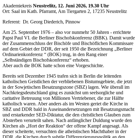
Akademiekreis
Neustrelitz, 12. Juni 2026, 19.30 Uhr
Ort: Saal im Kath. Pfarramt, Am Tiergarten 2, 17235 Neustrelitz
Referent: Dr. Georg Diederich, Pinnow
Am 25. September 1976 – also vor nunmehr 50 Jahren - errichtete
Papst Paul VI. die Berliner Bischofskonferenz (BBK). Damit wurde
der Zusammenschluss der Bischöfe und Bischöflichen Kommissare
auf dem Gebiet der DDR, der seit 1950 die Bezeichnung „Berliner
Ordinarienkonferenz “ (BOK) trug, in den Rang einer
„Selbständigen Bischofskonferenz“ erhoben.
Aber auch die BOK hatte schon eine Vorgeschichte.
Bereits seit Dezember 1945 trafen sich in Berlin die leitenden
katholischen Geistlichen der verbliebenen Bistumsgebiete, die jetzt
in der Sowjetischen Besatzungszone (SBZ) lagen. Wie überall im
Nachkriegsdeutschland ging es zunächst um seelsorgliche und
caritative Betreuung von Millionen Vertriebener, die zur Hälfte
katholisch waren. Aber anders als im Westen geriet die Kirche in
SBZ und DDR bald in Auseinandersetzungen mit Besatzungsmacht
und erstarkender SED-Diktatur, die den christlichen Glauben zum
Absterben verurteilt sahen. Nach anfänglicher Duldung wurde den
Kirchen als „Hort der Reaktion“ der offene Kampf angesagt. Als
dieser scheiterte, versuchten die atheistischen Machthaber in der
DDR, die Kirchen durch subtile Differenzierungspolitik an den