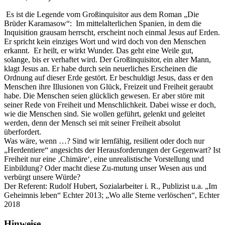
Es ist die Legende vom Großinquisitor aus dem Roman „Die
Brüder Karamasow“: Im mittelalterlichen Spanien, in dem die
Inquisition grausam herrscht, erscheint noch einmal Jesus auf Erden.
Er spricht kein einziges Wort und wird doch von den Menschen
erkannt. Er heilt, er wirkt Wunder. Das geht eine Weile gut,
solange, bis er verhaftet wird. Der Großinquisitor, ein alter Mann,
klagt Jesus an. Er habe durch sein neuerliches Erscheinen die
Ordnung auf dieser Erde gestört. Er beschuldigt Jesus, dass er den
Menschen ihre Illusionen von Glück, Freizeit und Freiheit geraubt
habe. Die Menschen seien glücklich gewesen. Er aber störe mit
seiner Rede von Freiheit und Menschlichkeit. Dabei wisse er doch,
wie die Menschen sind. Sie wollen geführt, gelenkt und geleitet
werden, denn der Mensch sei mit seiner Freiheit absolut
überfordert.
Was wäre, wenn …? Sind wir lernfähig, resilient oder doch nur
„Herdentiere“ angesichts der Herausforderungen der Gegenwart? Ist
Freiheit nur eine ‚Chimäre‘, eine unrealistische Vorstellung und
Einbildung? Oder macht diese Zu-mutung unser Wesen aus und
verbürgt unsere Würde?
Der Referent: Rudolf Hubert, Sozialarbeiter i. R., Publizist u.a. „Im
Geheimnis leben“ Echter 2013; „Wo alle Sterne verlöschen“, Echter
2018
Hinweise