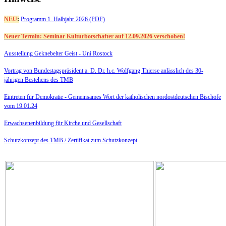
NEU
:
Programm 1. Halbjahr 2026 (PDF)
Neuer Termin: Seminar Kulturbotschafter auf 12.09.2026 verschoben!
Ausstellung Geknebelter Geist - Uni Rostock
Vortrag von Bundestagspräsident a. D. Dr. h.c. Wolfgang Thierse anlässlich des 30-
jährigen Bestehens des TMB
Eintreten für Demokratie -
Gemeinsames Wort der katholischen nordostdeutschen Bischöfe
vom 19.01.24
Erwachsenenbildung für Kirche und Gesellschaft
Schutzkonzept des TMB /
Zertifikat zum Schutzkonzept