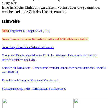
ausgesetzt.
Eine herzliche Einladung zu diesem Vortrag über die spannende,
weichenstellende Zeit des Urchristentums.
Hinweise
NEU
:
Programm 1. Halbjahr 2026 (PDF)
Neuer Termin: Seminar Kulturbotschafter auf 12.09.2026 verschoben!
Ausstellung Geknebelter Geist - Uni Rostock
Vortrag von Bundestagspräsident a. D. Dr. h.c. Wolfgang Thierse anlässlich des 30-
jährigen Bestehens des TMB
Eintreten für Demokratie -
Gemeinsames Wort der katholischen nordostdeutschen Bischöfe
vom 19.01.24
Erwachsenenbildung für Kirche und Gesellschaft
Schutzkonzept des TMB /
Zertifikat zum Schutzkonzept