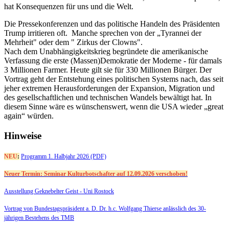
hat Konsequenzen für uns und die Welt.
Die Pressekonferenzen und das politische Handeln des Präsidenten
Trump irritieren oft. Manche sprechen von der „Tyrannei der
Mehrheit" oder dem " Zirkus der Clowns".
Nach dem Unabhängigkeitskrieg begründete die amerikanische
Verfassung die erste (Massen)Demokratie der Moderne - für damals
3 Millionen Farmer. Heute gilt sie für 330 Millionen Bürger. Der
Vortrag geht der Entstehung eines politischen Systems nach, das seit
jeher extremen Herausforderungen der Expansion, Migration und
des gesellschaftlichen und technischen Wandels bewältigt hat. In
diesem Sinne wäre es wünschenswert, wenn die USA wieder „great
again“ würden.
Hinweise
NEU
:
Programm 1. Halbjahr 2026 (PDF)
Neuer Termin: Seminar Kulturbotschafter auf 12.09.2026 verschoben!
Ausstellung Geknebelter Geist - Uni Rostock
Vortrag von Bundestagspräsident a. D. Dr. h.c. Wolfgang Thierse anlässlich des 30-
jährigen Bestehens des TMB