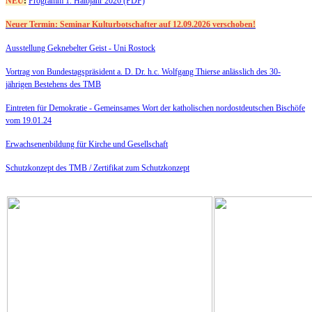
NEU
:
Programm 1. Halbjahr 2026 (PDF)
Neuer Termin: Seminar Kulturbotschafter auf 12.09.2026 verschoben!
Ausstellung Geknebelter Geist - Uni Rostock
Vortrag von Bundestagspräsident a. D. Dr. h.c. Wolfgang Thierse anlässlich des 30-
jährigen Bestehens des TMB
Eintreten für Demokratie -
Gemeinsames Wort der katholischen nordostdeutschen Bischöfe
vom 19.01.24
Erwachsenenbildung für Kirche und Gesellschaft
Schutzkonzept des TMB /
Zertifikat zum Schutzkonzept