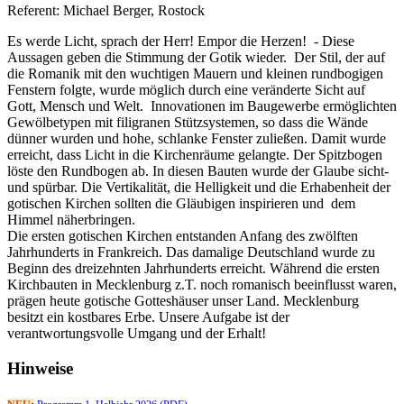
Referent: Michael Berger, Rostock
Es werde Licht, sprach der Herr! Empor die Herzen! - Diese
Aussagen geben die Stimmung der Gotik wieder. Der Stil, der auf
die Romanik mit den wuchtigen Mauern und kleinen rundbogigen
Fenstern folgte, wurde möglich durch eine veränderte Sicht auf
Gott, Mensch und Welt. Innovationen im Baugewerbe ermöglichten
Gewölbetypen mit filigranen Stützsystemen, so dass die Wände
dünner wurden und hohe, schlanke Fenster zuließen. Damit wurde
erreicht, dass Licht in die Kirchenräume gelangte. Der Spitzbogen
löste den Rundbogen ab. In diesen Bauten wurde der Glaube sicht-
und spürbar. Die Vertikalität, die Helligkeit und die Erhabenheit der
gotischen Kirchen sollten die Gläubigen inspirieren und dem
Himmel näherbringen.
Die ersten gotischen Kirchen entstanden Anfang des zwölften
Jahrhunderts in Frankreich. Das damalige Deutschland wurde zu
Beginn des dreizehnten Jahrhunderts erreicht. Während die ersten
Kirchbauten in Mecklenburg z.T. noch romanisch beeinflusst waren,
prägen heute gotische Gotteshäuser unser Land. Mecklenburg
besitzt ein kostbares Erbe. Unsere Aufgabe ist der
verantwortungsvolle Umgang und der Erhalt!
Hinweise