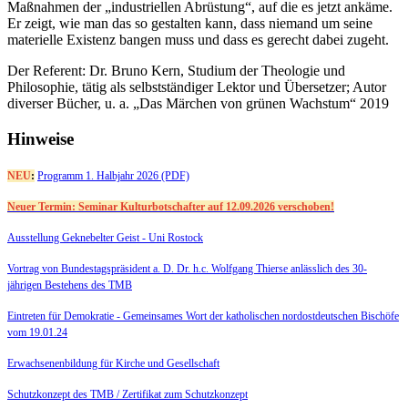
Maßnahmen der „industriellen Abrüstung“, auf die es jetzt ankäme.
Er zeigt, wie man das so gestalten kann, dass niemand um seine
materielle Existenz bangen muss und dass es gerecht dabei zugeht.
Der Referent: Dr. Bruno Kern, Studium der Theologie und
Philosophie, tätig als selbstständiger Lektor und Übersetzer; Autor
diverser Bücher, u. a. „Das Märchen von grünen Wachstum“ 2019
Hinweise
NEU
:
Programm 1. Halbjahr 2026 (PDF)
Neuer Termin: Seminar Kulturbotschafter auf 12.09.2026 verschoben!
Ausstellung Geknebelter Geist - Uni Rostock
Vortrag von Bundestagspräsident a. D. Dr. h.c. Wolfgang Thierse anlässlich des 30-
jährigen Bestehens des TMB
Eintreten für Demokratie -
Gemeinsames Wort der katholischen nordostdeutschen Bischöfe
vom 19.01.24
Erwachsenenbildung für Kirche und Gesellschaft
Schutzkonzept des TMB /
Zertifikat zum Schutzkonzept