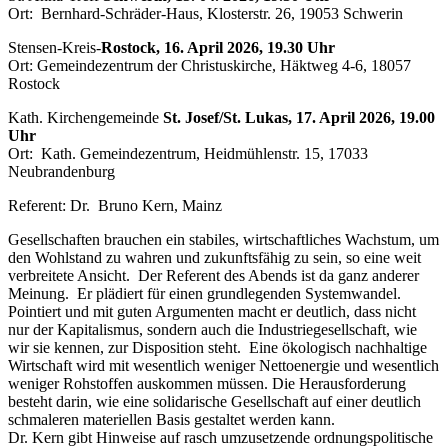
Ort: Bernhard-Schräder-Haus, Klosterstr. 26, 19053 Schwerin
Stensen-Kreis-
Rostock, 16. April 2026, 19.30 Uhr
Ort: Gemeindezentrum der Christuskirche, Häktweg 4-6, 18057
Rostock
Kath. Kirchengemeinde
St. Josef/St. Lukas, 17. April 2026, 19.00
Uhr
Ort: Kath. Gemeindezentrum, Heidmühlenstr. 15, 17033
Neubrandenburg
Referent: Dr. Bruno Kern, Mainz
Gesellschaften brauchen ein stabiles, wirtschaftliches Wachstum, um
den Wohlstand zu wahren und zukunftsfähig zu sein, so eine weit
verbreitete Ansicht. Der Referent des Abends ist da ganz anderer
Meinung. Er plädiert für einen grundlegenden Systemwandel.
Pointiert und mit guten Argumenten macht er deutlich, dass nicht
nur der Kapitalismus, sondern auch die Industriegesellschaft, wie
wir sie kennen, zur Disposition steht. Eine ökologisch nachhaltige
Wirtschaft wird mit wesentlich weniger Nettoenergie und wesentlich
weniger Rohstoffen auskommen müssen. Die Herausforderung
besteht darin, wie eine solidarische Gesellschaft auf einer deutlich
schmaleren materiellen Basis gestaltet werden kann.
Dr. Kern gibt Hinweise auf rasch umzusetzende ordnungspolitische