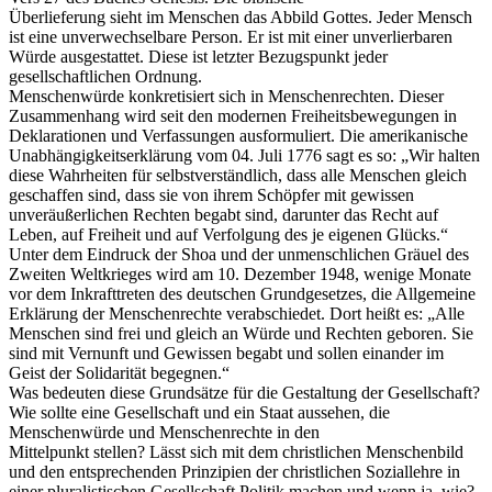
Überlieferung sieht im Menschen das Abbild Gottes. Jeder Mensch
ist eine unverwechselbare Person. Er ist mit einer unverlierbaren
Würde ausgestattet. Diese ist letzter Bezugspunkt jeder
gesellschaftlichen Ordnung.
Menschenwürde konkretisiert sich in Menschenrechten. Dieser
Zusammenhang wird seit den modernen Freiheitsbewegungen in
Deklarationen und Verfassungen ausformuliert. Die amerikanische
Unabhängigkeitserklärung vom 04. Juli 1776 sagt es so: „Wir halten
diese Wahrheiten für selbstverständlich, dass alle Menschen gleich
geschaffen sind, dass sie von ihrem Schöpfer mit gewissen
unveräußerlichen Rechten begabt sind, darunter das Recht auf
Leben, auf Freiheit und auf Verfolgung des je eigenen Glücks.“
Unter dem Eindruck der Shoa und der unmenschlichen Gräuel des
Zweiten Weltkrieges wird am 10. Dezember 1948, wenige Monate
vor dem Inkrafttreten des deutschen Grundgesetzes, die Allgemeine
Erklärung der Menschenrechte verabschiedet. Dort heißt es: „Alle
Menschen sind frei und gleich an Würde und Rechten geboren. Sie
sind mit Vernunft und Gewissen begabt und sollen einander im
Geist der Solidarität begegnen.“
Was bedeuten diese Grundsätze für die Gestaltung der Gesellschaft?
Wie sollte eine Gesellschaft und ein Staat aussehen, die
Menschenwürde und Menschenrechte in den
Mittelpunkt stellen? Lässt sich mit dem christlichen Menschenbild
und den entsprechenden Prinzipien der christlichen Soziallehre in
einer pluralistischen Gesellschaft Politik machen und wenn ja, wie?