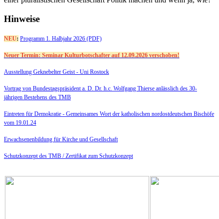
Hinweise
NEU
:
Programm 1. Halbjahr 2026 (PDF)
Neuer Termin: Seminar Kulturbotschafter auf 12.09.2026 verschoben!
Ausstellung Geknebelter Geist - Uni Rostock
Vortrag von Bundestagspräsident a. D. Dr. h.c. Wolfgang Thierse anlässlich des 30-
jährigen Bestehens des TMB
Eintreten für Demokratie -
Gemeinsames Wort der katholischen nordostdeutschen Bischöfe
vom 19.01.24
Erwachsenenbildung für Kirche und Gesellschaft
Schutzkonzept des TMB /
Zertifikat zum Schutzkonzept