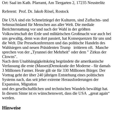
Ort: Saal im Kath. Pfarramt, Am Tiergarten 2, 17235 Neustrelitz
Referent: Prof. Dr. Jakob Rösel, Rostock
Die USA sind ein Schmelztiegel der Kulturen, sind Zufluchts- und
Sehnsuchtsland für Menschen aus aller Welt. Die mediale
Berichterstattung vor und nach der Wahl in der größten
Volkswirtschaft der Erde und militärischen Großmacht war auch bei
uns gewaltig, denn was dort passiert, hat Konsequenzen für uns und
die Welt. Die Pressekonferenzen und das politische Handeln des
Wahlsiegers und neuen Präsidenten Trump irritieren oft. Manche
sprechen von der „Tyrannei der Mehrheit" oder dem " Zirkus der
Clowns".
Nach dem Unabhängigkeitskrieg begründete die amerikanische
Verfassung die erste (Massen)Demokratie der Moderne - für damals
3 Millionen Farmer. Heute gilt sie für 330 Millionen Bürger. Der
Vortrag geht der über 240 jährigen Entstehung eines politischen
Systems nach, das seit jeher extreme Herausforderungen der
Expansion, Migration
und des gesellschaftlichen und technischen Wandels bewältigt hat.
In diesem Sinne ist es wünschenswert, dass die USA „great again“
werden.
Hinweise