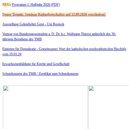
NEU
:
Programm 1. Halbjahr 2026 (PDF)
Neuer Termin: Seminar Kulturbotschafter auf 12.09.2026 verschoben!
Ausstellung Geknebelter Geist - Uni Rostock
Vortrag von Bundestagspräsident a. D. Dr. h.c. Wolfgang Thierse anlässlich des 30-
jährigen Bestehens des TMB
Eintreten für Demokratie -
Gemeinsames Wort der katholischen nordostdeutschen Bischöfe
vom 19.01.24
Erwachsenenbildung für Kirche und Gesellschaft
Schutzkonzept des TMB /
Zertifikat zum Schutzkonzept