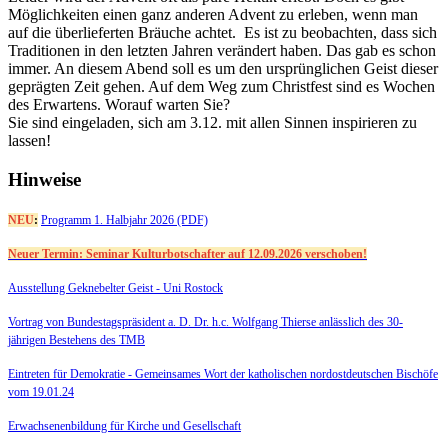
Möglichkeiten einen ganz anderen Advent zu erleben, wenn man
auf die überlieferten Bräuche achtet. Es ist zu beobachten, dass sich
Traditionen in den letzten Jahren verändert haben. Das gab es schon
immer. An diesem Abend soll es um den ursprünglichen Geist dieser
geprägten Zeit gehen. Auf dem Weg zum Christfest sind es Wochen
des Erwartens. Worauf warten Sie?
Sie sind eingeladen, sich am 3.12. mit allen Sinnen inspirieren zu
lassen!
Hinweise
NEU
:
Programm 1. Halbjahr 2026 (PDF)
Neuer Termin: Seminar Kulturbotschafter auf 12.09.2026 verschoben!
Ausstellung Geknebelter Geist - Uni Rostock
Vortrag von Bundestagspräsident a. D. Dr. h.c. Wolfgang Thierse anlässlich des 30-
jährigen Bestehens des TMB
Eintreten für Demokratie -
Gemeinsames Wort der katholischen nordostdeutschen Bischöfe
vom 19.01.24
Erwachsenenbildung für Kirche und Gesellschaft