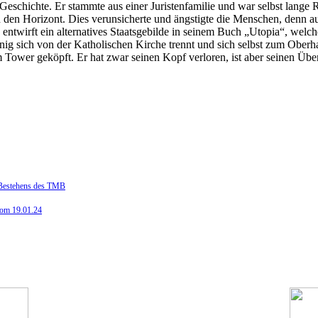
chichte. Er stammte aus einer Juristenfamilie und war selbst lange Ri
 den Horizont. Dies verunsicherte und ängstigte die Menschen, denn a
 entwirft ein alternatives Staatsgebilde in seinem Buch „Utopia“, wel
önig sich von der Katholischen Kirche trennt und sich selbst zum Obe
im Tower geköpft. Er hat zwar seinen Kopf verloren, ist aber seinen Ü
n Bestehens des TMB
vom 19.01.24