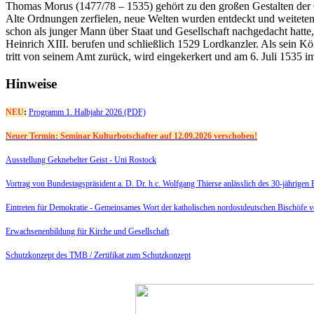
Thomas Morus (1477/78 – 1535) gehört zu den großen Gestalten der Ges
Alte Ordnungen zerfielen, neue Welten wurden entdeckt und weiteten
schon als junger Mann über Staat und Gesellschaft nachgedacht hatte,
Heinrich XIII. berufen und schließlich 1529 Lordkanzler. Als sein K
tritt von seinem Amt zurück, wird eingekerkert und am 6. Juli 1535 
Hinweise
NEU
:
Programm 1. Halbjahr 2026 (PDF)
Neuer Termin: Seminar Kulturbotschafter auf 12.09.2026 verschoben!
Ausstellung Geknebelter Geist - Uni Rostock
Vortrag von Bundestagspräsident a. D. Dr. h.c. Wolfgang Thierse anlässlich des 30-jährige
Eintreten für Demokratie -
Gemeinsames Wort der katholischen nordostdeutschen Bischöfe 
Erwachsenenbildung für Kirche und Gesellschaft
Schutzkonzept des TMB /
Zertifikat zum Schutzkonzept