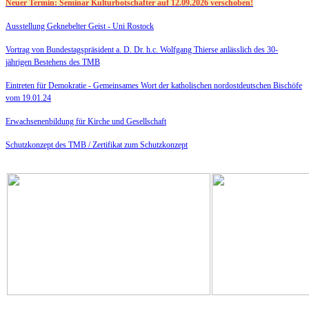
Neuer Termin: Seminar Kulturbotschafter auf 12.09.2026 verschoben!
Ausstellung Geknebelter Geist - Uni Rostock
Vortrag von Bundestagspräsident a. D. Dr. h.c. Wolfgang Thierse anlässlich des 30-
jährigen Bestehens des TMB
Eintreten für Demokratie -
Gemeinsames Wort der katholischen nordostdeutschen Bischöfe
vom 19.01.24
Erwachsenenbildung für Kirche und Gesellschaft
Schutzkonzept des TMB /
Zertifikat zum Schutzkonzept