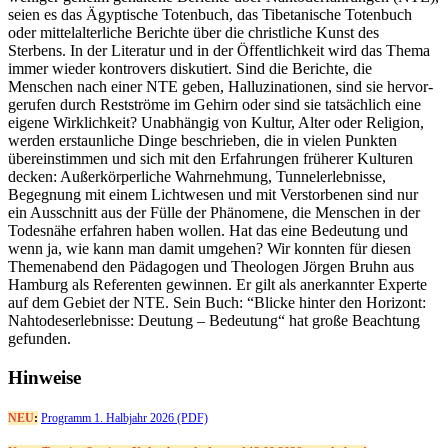
seien es das Ägyptische Totenbuch, das Tibetanische Totenbuch
oder mittelalterliche Berichte über die christliche Kunst des
Sterbens. In der Literatur und in der Öffentlichkeit wird das Thema
immer wieder kontrovers diskutiert. Sind die Berichte, die
Menschen nach einer NTE geben, Halluzinationen, sind sie hervor-
gerufen durch Restströme im Gehirn oder sind sie tatsächlich eine
eigene Wirklichkeit? Unabhängig von Kultur, Alter oder Religion,
werden erstaunliche Dinge beschrieben, die in vielen Punkten
übereinstimmen und sich mit den Erfahrungen früherer Kulturen
decken: Außerkörperliche Wahrnehmung, Tunnelerlebnisse,
Begegnung mit einem Lichtwesen und mit Verstorbenen sind nur
ein Ausschnitt aus der Fülle der Phänomene, die Menschen in der
Todesnähe erfahren haben wollen. Hat das eine Bedeutung und
wenn ja, wie kann man damit umgehen? Wir konnten für diesen
Themenabend den Pädagogen und Theologen Jörgen Bruhn aus
Hamburg als Referenten gewinnen. Er gilt als anerkannter Experte
auf dem Gebiet der NTE. Sein Buch: “Blicke hinter den Horizont:
Nahtodeserlebnisse: Deutung – Bedeutung“ hat große Beachtung
gefunden.
Hinweise
NEU
:
Programm 1. Halbjahr 2026 (PDF)