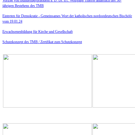
Vortrag von Bundestagspräsident a. D. Dr. h.c. Wolfgang Thierse anlässlich des 30-
jährigen Bestehens des TMB
Eintreten für Demokratie -
Gemeinsames Wort der katholischen nordostdeutschen Bischöfe
vom 19.01.24
Erwachsenenbildung für Kirche und Gesellschaft
Schutzkonzept des TMB /
Zertifikat zum Schutzkonzept