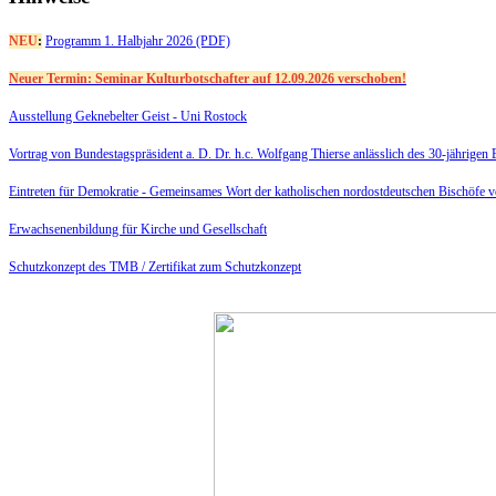
NEU
:
Programm 1. Halbjahr 2026 (PDF)
Neuer Termin: Seminar Kulturbotschafter auf 12.09.2026 verschoben!
Ausstellung Geknebelter Geist - Uni Rostock
Vortrag von Bundestagspräsident a. D. Dr. h.c. Wolfgang Thierse anlässlich des 30-jährige
Eintreten für Demokratie -
Gemeinsames Wort der katholischen nordostdeutschen Bischöfe 
Erwachsenenbildung für Kirche und Gesellschaft
Schutzkonzept des TMB /
Zertifikat zum Schutzkonzept