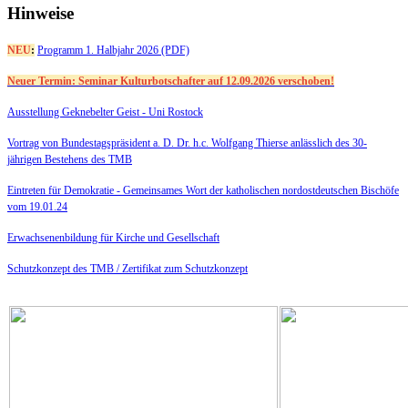
Hinweise
NEU
:
Programm 1. Halbjahr 2026 (PDF)
Neuer Termin: Seminar Kulturbotschafter auf 12.09.2026 verschoben!
Ausstellung Geknebelter Geist - Uni Rostock
Vortrag von Bundestagspräsident a. D. Dr. h.c. Wolfgang Thierse anlässlich des 30-
jährigen Bestehens des TMB
Eintreten für Demokratie -
Gemeinsames Wort der katholischen nordostdeutschen Bischöfe
vom 19.01.24
Erwachsenenbildung für Kirche und Gesellschaft
Schutzkonzept des TMB /
Zertifikat zum Schutzkonzept