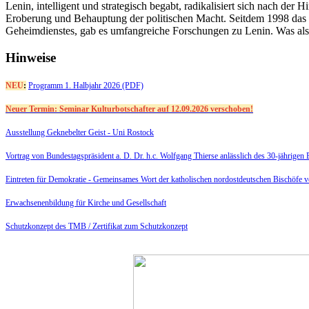
Lenin, intelligent und strategisch begabt, radikalisiert sich nach der
Eroberung und Behauptung der politischen Macht. Seitdem 1998 das
Geheimdienstes, gab es umfangreiche Forschungen zu Lenin. Was also 
Hinweise
NEU
:
Programm 1. Halbjahr 2026 (PDF)
Neuer Termin: Seminar Kulturbotschafter auf 12.09.2026 verschoben!
Ausstellung Geknebelter Geist - Uni Rostock
Vortrag von Bundestagspräsident a. D. Dr. h.c. Wolfgang Thierse anlässlich des 30-jährige
Eintreten für Demokratie -
Gemeinsames Wort der katholischen nordostdeutschen Bischöfe 
Erwachsenenbildung für Kirche und Gesellschaft
Schutzkonzept des TMB /
Zertifikat zum Schutzkonzept