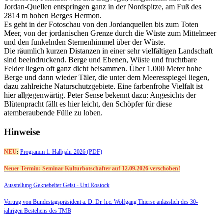
Jordan-Quellen entspringen ganz in der Nordspitze, am Fuß des
2814 m hohen Berges Hermon.
Es geht in der Fotoschau von den Jordanquellen bis zum Toten
Meer, von der jordanischen Grenze durch die Wüste zum Mittelmeer
und den funkelnden Sternenhimmel über der Wüste.
Die räumlich kurzen Distanzen in einer sehr vielfältigen Landschaft
sind beeindruckend. Berge und Ebenen, Wüste und fruchtbare
Felder liegen oft ganz dicht beisammen. Über 1.000 Meter hohe
Berge und dann wieder Täler, die unter dem Meeresspiegel liegen,
dazu zahlreiche Naturschutzgebiete. Eine farbenfrohe Vielfalt ist
hier allgegenwärtig. Peter Sense bekennt dazu: Angesichts der
Blütenpracht fällt es hier leicht, den Schöpfer für diese
atemberaubende Fülle zu loben.
Hinweise
NEU
:
Programm 1. Halbjahr 2026 (PDF)
Neuer Termin: Seminar Kulturbotschafter auf 12.09.2026 verschoben!
Ausstellung Geknebelter Geist - Uni Rostock
Vortrag von Bundestagspräsident a. D. Dr. h.c. Wolfgang Thierse anlässlich des 30-
jährigen Bestehens des TMB