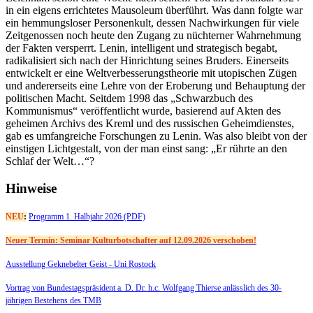
in ein eigens errichtetes Mausoleum überführt. Was dann folgte war
ein hemmungsloser Personenkult, dessen Nachwirkungen für viele
Zeitgenossen noch heute den Zugang zu nüchterner Wahrnehmung
der Fakten versperrt. Lenin, intelligent und strategisch begabt,
radikalisiert sich nach der Hinrichtung seines Bruders. Einerseits
entwickelt er eine Weltverbesserungstheorie mit utopischen Zügen
und andererseits eine Lehre von der Eroberung und Behauptung der
politischen Macht. Seitdem 1998 das „Schwarzbuch des
Kommunismus“ veröffentlicht wurde, basierend auf Akten des
geheimen Archivs des Kreml und des russischen Geheimdienstes,
gab es umfangreiche Forschungen zu Lenin. Was also bleibt von der
einstigen Lichtgestalt, von der man einst sang: „Er rührte an den
Schlaf der Welt…“?
Hinweise
NEU
:
Programm 1. Halbjahr 2026 (PDF)
Neuer Termin: Seminar Kulturbotschafter auf 12.09.2026 verschoben!
Ausstellung Geknebelter Geist - Uni Rostock
Vortrag von Bundestagspräsident a. D. Dr. h.c. Wolfgang Thierse anlässlich des 30-
jährigen Bestehens des TMB