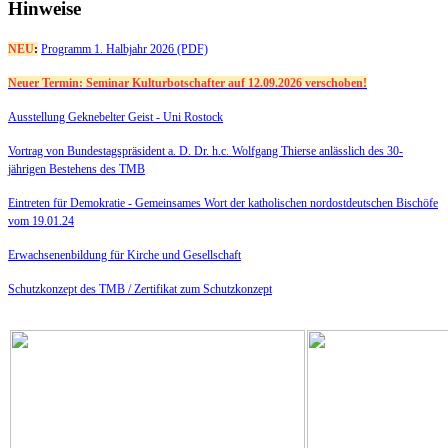
Hinweise
NEU
:
Programm 1. Halbjahr 2026 (PDF)
Neuer Termin: Seminar Kulturbotschafter auf 12.09.2026 verschoben!
Ausstellung Geknebelter Geist - Uni Rostock
Vortrag von Bundestagspräsident a. D. Dr. h.c. Wolfgang Thierse anlässlich des 30-
jährigen Bestehens des TMB
Eintreten für Demokratie -
Gemeinsames Wort der katholischen nordostdeutschen Bischöfe
vom 19.01.24
Erwachsenenbildung für Kirche und Gesellschaft
Schutzkonzept des TMB /
Zertifikat zum Schutzkonzept