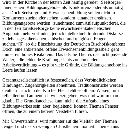
wird in der Kirche in der letzten Zeit häufig geredet. Seelsorger/-
innen sehen Bildungsangebote als Konkurrenz oder als unnötig
an. Doch Seelsorge und Erwachsenenbildung sollten nicht in
Konkurrenz zueinander stehen, sondern einander ergänzen.
Bildungsangebote werden „zunehmend zum Anlaufpunkt derer, die
in der Territorialseelsorge keine erwachsenenkatechetischen
Angebote mehr vorfinden, jedoch intellektuell fordernde Diskurse
zu lebensgestalterischen, ethischen und religiösen Fragen
suchen.“[6], so die Einschätzung der Deutschen Bischofskonferenz.
Doch eine anbietende, offene Erwachsenenbildungsarbeit geht
immer ein hohes Risiko ein. Das falsche Thema, das nicht passende
Wetter, die fehlende Kraft angesichts zunehmender
Arbeitsverdichtung – es gibt viele Gründe, die Bildungsangebote ins
Leere laufen lassen.
Gesamtgesellschaftlich ist festzustellen, dass Verbindlichkeiten,
Bindungen, Zugehörigkeiten abnehmen. Traditionsbrüche werden
deutlich – auch in der Kirche. Hier fehlt es oft am Wissen, um
reflektiert und authentisch weiterzugeben, was und warum man
glaubt. Die Grundkatechese kann nicht die Aufgabe eines
Bildungswerkes sein, aber begleitend können Themen Fenster
öffnen, die zu einem tieferen Verstehen führen.
Mit Unverständnis wird mitunter auf die Vielfalt der Themen
reagiert und das zu wenig an Christlichem moniert. Themen aus