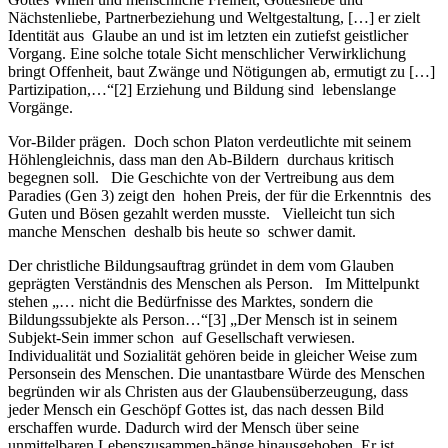
Nächstenliebe, Partnerbeziehung und Weltgestaltung, […] er zielt
Identität aus Glaube an und ist im letzten ein zutiefst geistlicher
Vorgang. Eine solche totale Sicht menschlicher Verwirklichung
bringt Offenheit, baut Zwänge und Nötigungen ab, ermutigt zu […]
Partizipation,…“[2] Erziehung und Bildung sind lebenslange
Vorgänge.
Vor-Bilder prägen. Doch schon Platon verdeutlichte mit seinem
Höhlengleichnis, dass man den Ab-Bildern durchaus kritisch
begegnen soll. Die Geschichte von der Vertreibung aus dem
Paradies (Gen 3) zeigt den hohen Preis, der für die Erkenntnis des
Guten und Bösen gezahlt werden musste. Vielleicht tun sich
manche Menschen deshalb bis heute so schwer damit.
Der christliche Bildungsauftrag gründet in dem vom Glauben
geprägten Verständnis des Menschen als Person. Im Mittelpunkt
stehen „… nicht die Bedürfnisse des Marktes, sondern die
Bildungssubjekte als Person…“[3] „Der Mensch ist in seinem
Subjekt-Sein immer schon auf Gesellschaft verwiesen.
Individualität und Sozialität gehören beide in gleicher Weise zum
Personsein des Menschen. Die unantastbare Würde des Menschen
begründen wir als Christen aus der Glaubensüberzeugung, dass
jeder Mensch ein Geschöpf Gottes ist, das nach dessen Bild
erschaffen wurde. Dadurch wird der Mensch über seine
unmittelbaren Lebenszusammen-hänge hinausgehoben. Er ist