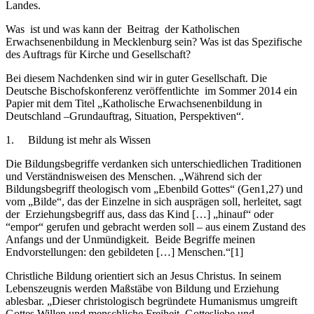
Landes.
Was ist und was kann der Beitrag der Katholischen
Erwachsenenbildung in Mecklenburg sein? Was ist das Spezifische
des Auftrags für Kirche und Gesellschaft?
Bei diesem Nachdenken sind wir in guter Gesellschaft. Die
Deutsche Bischofskonferenz veröffentlichte im Sommer 2014 ein
Papier mit dem Titel „Katholische Erwachsenenbildung in
Deutschland –Grundauftrag, Situation, Perspektiven“.
1. Bildung ist mehr als Wissen
Die Bildungsbegriffe verdanken sich unterschiedlichen Traditionen
und Verständnisweisen des Menschen. „Während sich der
Bildungsbegriff theologisch vom „Ebenbild Gottes“ (Gen1,27) und
vom „Bilde“, das der Einzelne in sich ausprägen soll, herleitet, sagt
der Erziehungsbegriff aus, dass das Kind […] „hinauf“ oder
“empor“ gerufen und gebracht werden soll – aus einem Zustand des
Anfangs und der Unmündigkeit. Beide Begriffe meinen
Endvorstellungen: den gebildeten […] Menschen.“[1]
Christliche Bildung orientiert sich an Jesus Christus. In seinem
Lebenszeugnis werden Maßstäbe von Bildung und Erziehung
ablesbar. „Dieser christologisch begründete Humanismus umgreift
Gottes Willen und menschliche Freiheit, Gottesliebe und