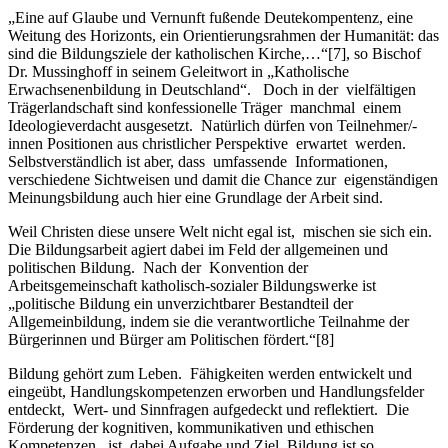
„Eine auf Glaube und Vernunft fußende Deutekompentenz, eine
Weitung des Horizonts, ein Orientierungsrahmen der Humanität: das
sind die Bildungsziele der katholischen Kirche,…“[7], so Bischof
Dr. Mussinghoff in seinem Geleitwort in „Katholische
Erwachsenenbildung in Deutschland“. Doch in der vielfältigen
Trägerlandschaft sind konfessionelle Träger manchmal einem
Ideologieverdacht ausgesetzt. Natürlich dürfen von Teilnehmer/-
innen Positionen aus christlicher Perspektive erwartet werden.
Selbstverständlich ist aber, dass umfassende Informationen,
verschiedene Sichtweisen und damit die Chance zur eigenständigen
Meinungsbildung auch hier eine Grundlage der Arbeit sind.
Weil Christen diese unsere Welt nicht egal ist, mischen sie sich ein.
Die Bildungsarbeit agiert dabei im Feld der allgemeinen und
politischen Bildung. Nach der Konvention der
Arbeitsgemeinschaft katholisch-sozialer Bildungswerke ist
„politische Bildung ein unverzichtbarer Bestandteil der
Allgemeinbildung, indem sie die verantwortliche Teilnahme der
Bürgerinnen und Bürger am Politischen fördert.“[8]
Bildung gehört zum Leben. Fähigkeiten werden entwickelt und
eingeübt, Handlungskompetenzen erworben und Handlungsfelder
entdeckt, Wert- und Sinnfragen aufgedeckt und reflektiert. Die
Förderung der kognitiven, kommunikativen und ethischen
Kompetenzen ist dabei Aufgabe und Ziel. Bildung ist so