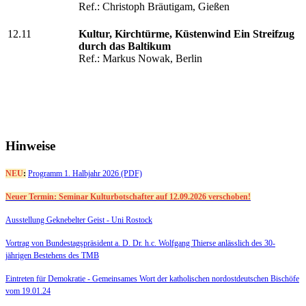
Ref.: Christoph Bräutigam, Gießen
12.11
Kultur, Kirchtürme, Küstenwind Ein Streifzug
durch das Baltikum
Ref.: Markus Nowak, Berlin
Hinweise
NEU
:
Programm 1. Halbjahr 2026 (PDF)
Neuer Termin: Seminar Kulturbotschafter auf 12.09.2026 verschoben!
Ausstellung Geknebelter Geist - Uni Rostock
Vortrag von Bundestagspräsident a. D. Dr. h.c. Wolfgang Thierse anlässlich des 30-
jährigen Bestehens des TMB
Eintreten für Demokratie -
Gemeinsames Wort der katholischen nordostdeutschen Bischöfe
vom 19.01.24