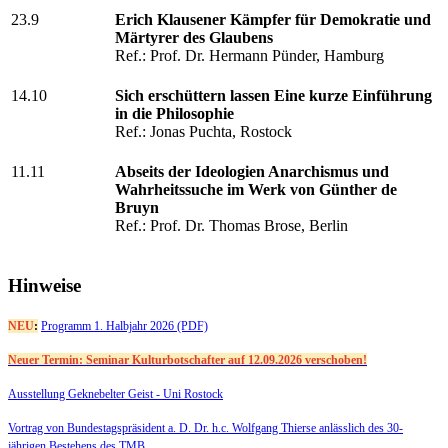
23.9
Erich Klausener Kämpfer für Demokratie und
Märtyrer des Glaubens
Ref.: Prof. Dr. Hermann Pünder, Hamburg
14.10
Sich erschüttern lassen Eine kurze Einführung
in die Philosophie
Ref.: Jonas Puchta, Rostock
11.11
Abseits der Ideologien Anarchismus und
Wahrheitssuche im Werk von Günther de
Bruyn
Ref.: Prof. Dr. Thomas Brose, Berlin
Hinweise
NEU
:
Programm 1. Halbjahr 2026 (PDF)
Neuer Termin: Seminar Kulturbotschafter auf 12.09.2026 verschoben!
Ausstellung Geknebelter Geist - Uni Rostock
Vortrag von Bundestagspräsident a. D. Dr. h.c. Wolfgang Thierse anlässlich des 30-
jährigen Bestehens des TMB