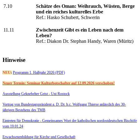
7.10
Schätze des Oman: Weihrauch, Wüsten, Berge
und ein reiches kulturelles Erbe
Ref.: Hasko Schubert, Schwerin
11.11
Zwischenzeit Gibt es ein Leben nach dem
Leben?
Ref.: Diakon Dr. Stephan Handy, Waren (Müritz)
Hinweise
NEU
:
Programm 1. Halbjahr 2026 (PDF)
Neuer Termin: Seminar Kulturbotschafter auf 12.09.2026 verschoben!
Ausstellung Geknebelter Geist - Uni Rostock
Vortrag von Bundestagspräsident a. D. Dr. h.c. Wolfgang Thierse anlässlich des 30-
jährigen Bestehens des TMB
Eintreten für Demokratie -
Gemeinsames Wort der katholischen nordostdeutschen Bischöfe
vom 19.01.24
Erwachsenenbildung für Kirche und Gesellschaft