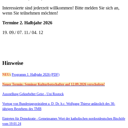
Interessierte sind jederzeit willkommen! Bitte melden Sie sich an,
wenn Sie teilnehmen möchten!
Termine 2. Halbjahr 2026
19. 09./ 07. 11./ 04. 12
Hinweise
NEU
:
Programm 1. Halbjahr 2026 (PDF)
Neuer Termin: Seminar Kulturbotschafter auf 12.09.2026 verschoben!
Ausstellung Geknebelter Geist - Uni Rostock
Vortrag von Bundestagspräsident a. D. Dr. h.c. Wolfgang Thierse anlässlich des 30-
jährigen Bestehens des TMB
Eintreten für Demokratie -
Gemeinsames Wort der katholischen nordostdeutschen Bischöfe
vom 19.01.24