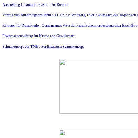
Ausstellung Geknebelter Geist - Uni Rostock
Vortrag von Bundestagspräsident a. D. Dr. h.c. Wolfgang Thierse anlässlich des 30-jährige
Eintreten für Demokratie -
Gemeinsames Wort der katholischen nordostdeutschen Bischöfe 
Erwachsenenbildung für Kirche und Gesellschaft
Schutzkonzept des TMB /
Zertifikat zum Schutzkonzept