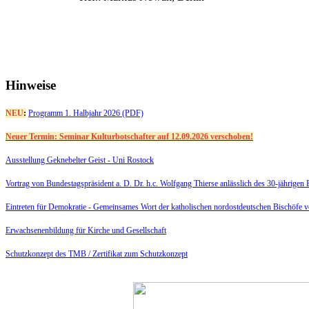
Hinweise
NEU
:
Programm 1. Halbjahr 2026 (PDF)
Neuer Termin: Seminar Kulturbotschafter auf 12.09.2026 verschoben!
Ausstellung Geknebelter Geist - Uni Rostock
Vortrag von Bundestagspräsident a. D. Dr. h.c. Wolfgang Thierse anlässlich des 30-jährige
Eintreten für Demokratie -
Gemeinsames Wort der katholischen nordostdeutschen Bischöfe 
Erwachsenenbildung für Kirche und Gesellschaft
Schutzkonzept des TMB /
Zertifikat zum Schutzkonzept